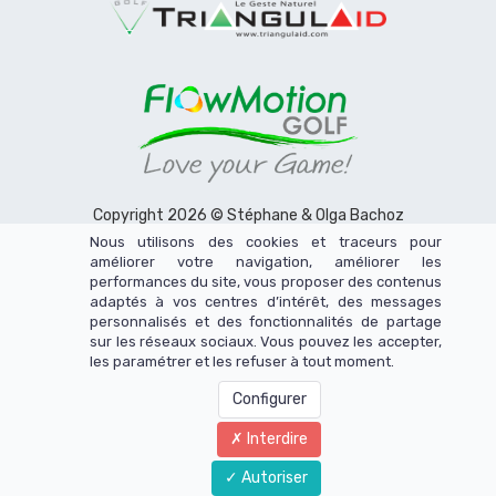
Copyright 2026 © Stéphane & Olga Bachoz
pour FlowMotion et Triangulaid
Nous utilisons des cookies et traceurs pour
améliorer votre navigation, améliorer les
performances du site, vous proposer des contenus
Mentions légales
|
Politique de confidentialité
|
Politique cookies
| ​​​​
CGV
​​​|
adaptés à vos centres d’intérêt, des messages
CGI Stages
|
Médiateur consommation ​​​​​​
​|
Contact
personnalisés et des fonctionnalités de partage
sur les réseaux sociaux. Vous pouvez les accepter,
Ce site n'appartient pas à Facebook et n'est pas affilié à Facebook Inc.
les paramétrer et les refuser à tout moment.
Le contenu de ce site web n'a pas été vérifié par Facebook. Facebook est une
marque déposée de Facebook, inc.
Configurer
Interdire
Autoriser