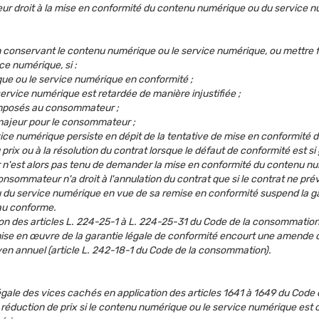
r droit à la mise en conformité du contenu numérique ou du service nu
 conservant le contenu numérique ou le service numérique, ou mettre f
e numérique, si :
que ou le service numérique en conformité ;
rvice numérique est retardée de manière injustifiée ;
 imposés au consommateur ;
majeur pour le consommateur ;
e numérique persiste en dépit de la tentative de mise en conformité d
 ou à la résolution du contrat lorsque le défaut de conformité est si gra
 n'est alors pas tenu de demander la mise en conformité du contenu nu
onsommateur n'a droit à l'annulation du contrat que si le contrat ne prév
 du service numérique en vue de sa remise en conformité suspend la garan
au conforme.
ion des articles L. 224-25-1 à L. 224-25-31 du Code de la consommation
a mise en œuvre de la garantie légale de conformité encourt une amende
oyen annuel (article L. 242-18-1 du Code de la consommation).
ale des vices cachés en application des articles 1641 à 1649 du Code 
 réduction de prix si le contenu numérique ou le service numérique est