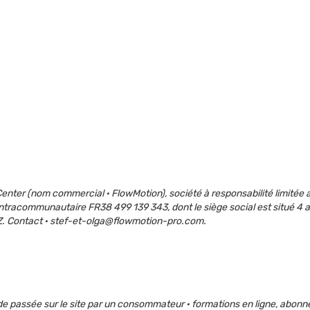
f Center (nom commercial · FlowMotion), société à responsabilité limitée
intracommunautaire FR38 499 139 343, dont le siège social est situé 
Z. Contact · stef-et-olga@flowmotion-pro.com.
e passée sur le site par un consommateur · formations en ligne, abon