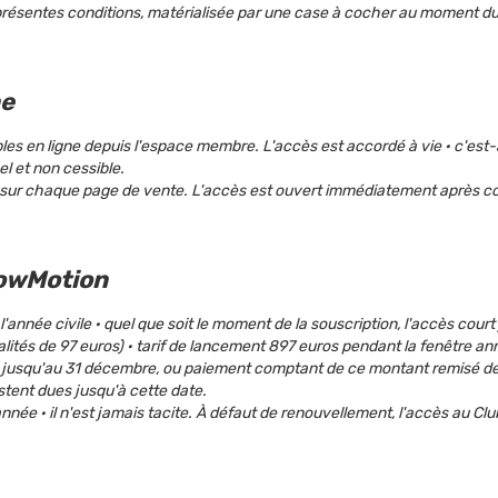
résentes conditions, matérialisée par une case à cocher au moment d
ne
s en ligne depuis l'espace membre. L'accès est accordé à vie · c'est-à-
el et non cessible.
s sur chaque page de vente. L'accès est ouvert immédiatement après c
lowMotion
année civile · quel que soit le moment de la souscription, l'accès cour
alités de 97 euros) · tarif de lancement 897 euros pendant la fenêtre an
t jusqu'au 31 décembre, ou paiement comptant de ce montant remisé de
tent dues jusqu'à cette date.
née · il n'est jamais tacite. À défaut de renouvellement, l'accès au C