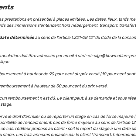
ments
 prestations en présentiel à places limitées. Les dates, lieux, tarifs m
rifs des immersions s'entendent hors hébergement, transport, transfert
à date déterminée
au sens de l'article L221-28 12° du Code de la consomma
nulation doit être adressée par email à stef-et-olga@flowmotion-pro.
lique
boursement à hauteur de 90 pour cent du prix versé (10 pour cent sont re
· remboursement à hauteur de 50 pour cent du prix versé.
ucun remboursement n'est dû. Le client peut, à sa demande et sous réserv
 stage.
serve le droit d'annuler ou de reporter un stage en cas de force majeure
isponibilité de l'encadrement, cas de force majeure au sens de l'article
ce cas, l'éditeur propose au client · soit le report du stage à une date ul
 stage. Les frais annexes engagés par le client (transport, hébergeme